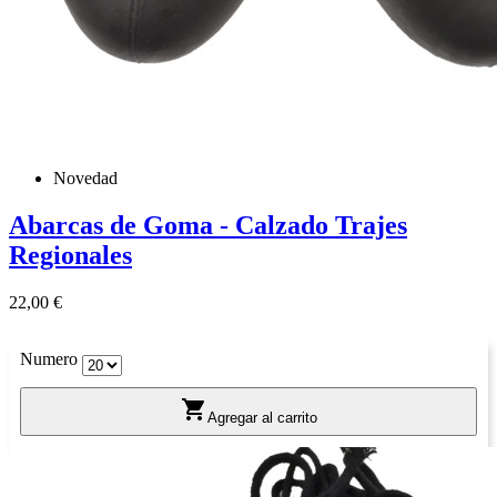
Novedad
Abarcas de Goma - Calzado Trajes
Regionales
Precio
22,00 €
Numero

Agregar al carrito