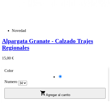
Novedad
Alpargata Granate - Calzado Trajes
Regionales
Precio
15,00 €
Color
Granate
Numero

Agregar al carrito