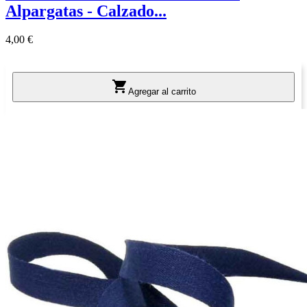
Alpargatas - Calzado...
Precio
4,00 €

Agregar al carrito