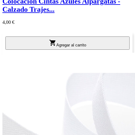
Colocacion Cintas Azules Alpargatas -
Calzado Trajes...
Precio
4,00 €

Agregar al carrito