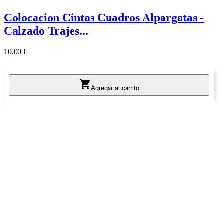
Colocacion Cintas Cuadros Alpargatas -
Calzado Trajes...
Precio
10,00 €

Agregar al carrito