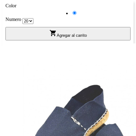
Color
Marrón
Numero

Agregar al carrito