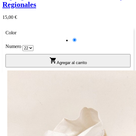
Regionales
Precio
15,00 €
Color
Azul
Numero

Agregar al carrito