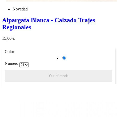
Novedad
Alpargata Blanca - Calzado Trajes
Regionales
Precio
15,00 €
Color
Blanco
Numero
Out of stock