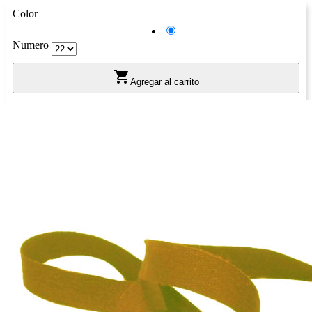
Color
Negro
Numero

Agregar al carrito