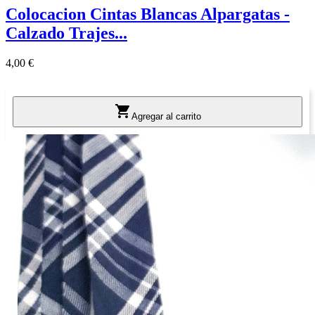
Colocacion Cintas Blancas Alpargatas -
Calzado Trajes...
Precio
4,00 €

Agregar al carrito