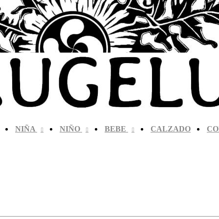
NIÑA
NIÑO
BEBE
CALZADO
CO