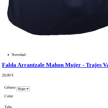
Novedad
Falda Arrantzale Mahon Mujer - Trajes V
Precio
20,00 €
Género
Color
Talla