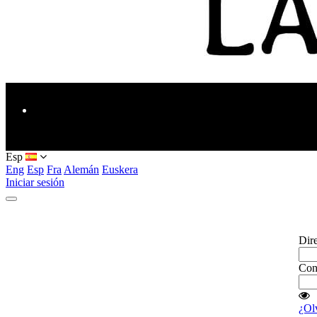
Blog
Esp
Eng
Esp
Fra
Alemán
Euskera
Iniciar sesión
Dire
Con
¿Olv