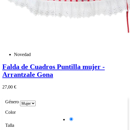
Novedad
Falda de Cuadros Puntilla mujer -
Arrantzale Gona
Precio
27,00 €
Género
Color
Azul
Talla