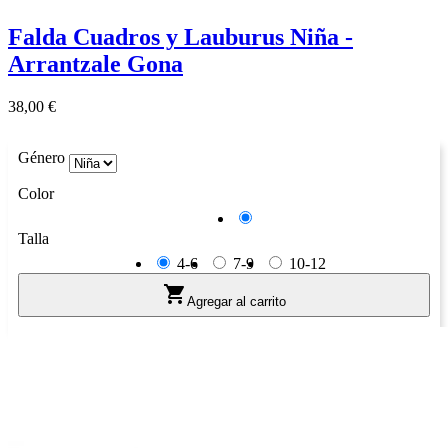
Falda Cuadros y Lauburus Niña -
Arrantzale Gona
Precio
38,00 €
Género
Color
Azul
Talla
4-6
7-9
10-12

Agregar al carrito