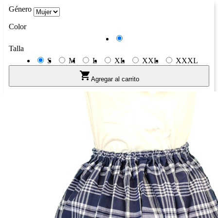
Género
Color
Azul
Talla
S
M
L
XL
XXL
XXXL

Agregar al carrito