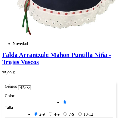
Novedad
Falda Arrantzale Mahon Puntilla Niña -
Trajes Vascos
Precio
25,00 €
Género
Color
Azul
Talla
2-3
4-6
7-9
10-12