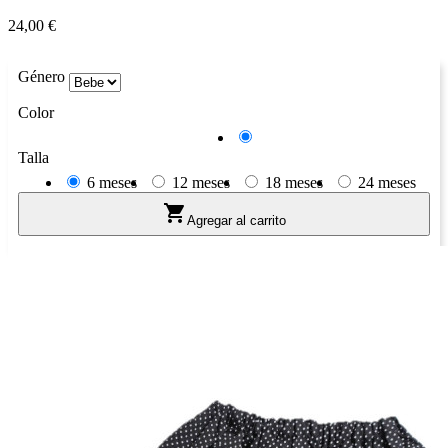
Precio
24,00 €
Género
Color
Azul
Talla
6 meses
12 meses
18 meses
24 meses

Agregar al carrito