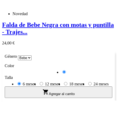
Novedad
Falda de Bebe Negra con motas y puntilla
- Trajes...
Precio
24,00 €
Género
Color
Negro
Talla
6 meses
12 meses
18 meses
24 meses

Agregar al carrito