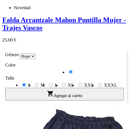
Novedad
Falda Arrantzale Mahon Puntilla Mujer -
Trajes Vascos
Precio
25,00 €
Género
Color
Azul
Talla
S
M
L
XL
XXL
XXXL

Agregar al carrito