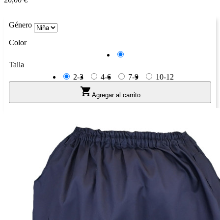
Género
Color
Azul
Talla
2-3
4-6
7-9
10-12

Agregar al carrito