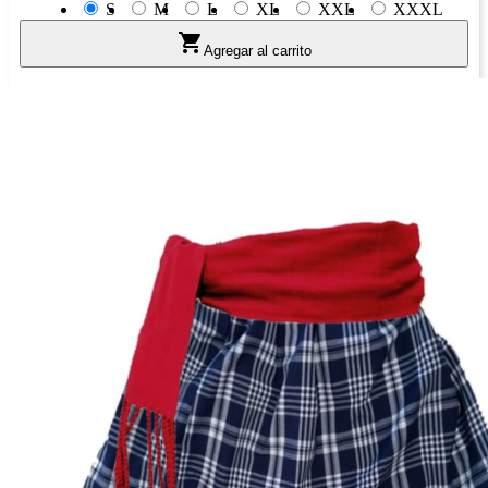
S
M
L
XL
XXL
XXXL

Agregar al carrito