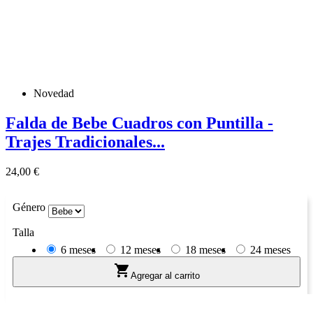
Novedad
Falda de Bebe Cuadros con Puntilla -
Trajes Tradicionales...
Precio
24,00 €
Género
Talla
6 meses
12 meses
18 meses
24 meses

Agregar al carrito