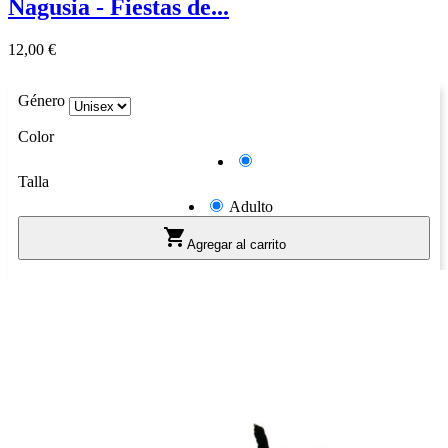
Nagusia - Fiestas de...
Precio
12,00 €
Género
Color
Azul
Talla
Adulto

Agregar al carrito