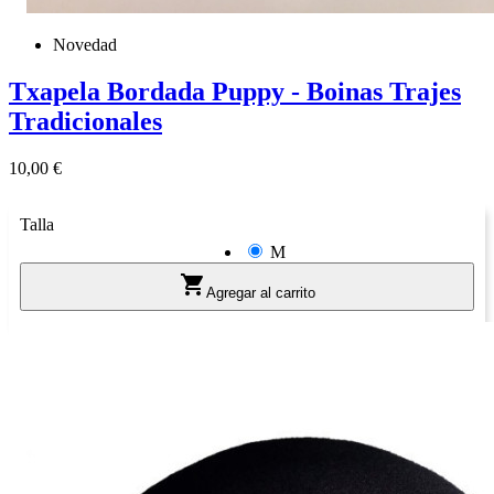
Novedad
Txapela Bordada Puppy - Boinas Trajes
Tradicionales
Precio
10,00 €
Talla
M

Agregar al carrito