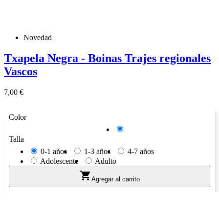
Novedad
Txapela Negra - Boinas Trajes regionales
Vascos
Precio
7,00 €
Color
Negro
Talla
0-1 años
1-3 años
4-7 años
Adolescente
Adulto

Agregar al carrito