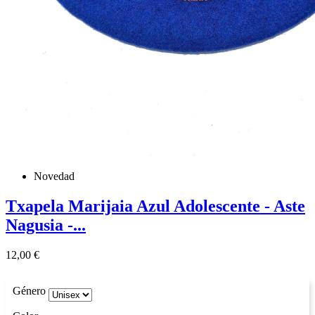
Novedad
Txapela Marijaia Azul Adolescente - Aste
Nagusia -...
Precio
12,00 €
Género