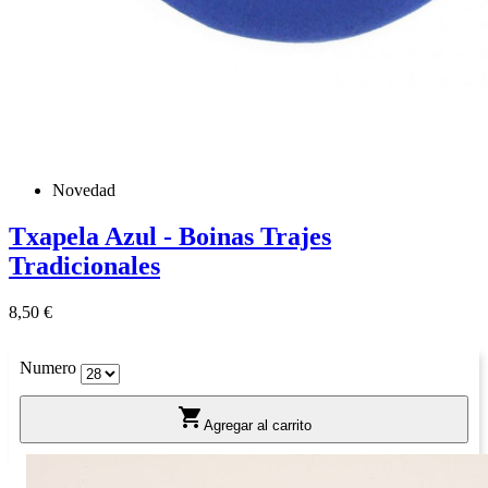
Novedad
Txapela Azul - Boinas Trajes
Tradicionales
Precio
8,50 €
Numero

Agregar al carrito