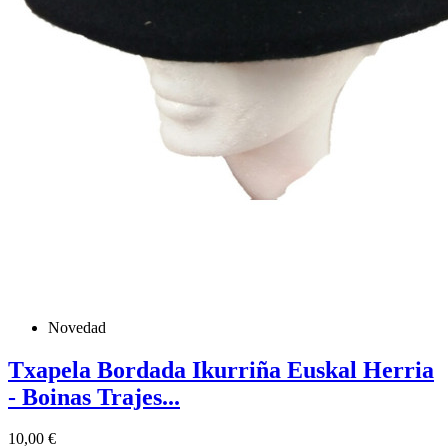
Novedad
Txapela Bordada Ikurriña Euskal Herria
- Boinas Trajes...
Precio
10,00 €