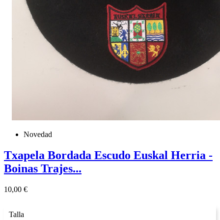
Novedad
Txapela Bordada Escudo Euskal Herria -
Boinas Trajes...
Precio
10,00 €
Talla