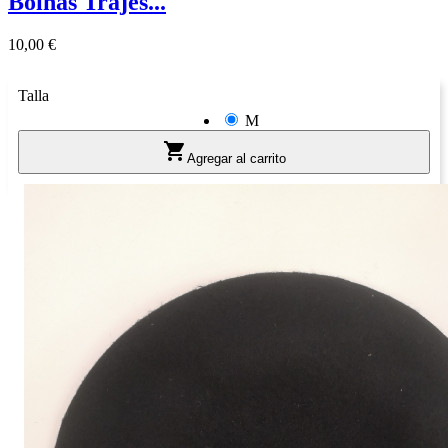
Boinas Trajes...
Precio
10,00 €
Talla
M

Agregar al carrito