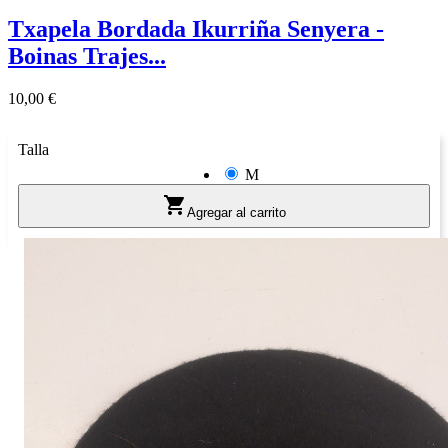
Txapela Bordada Ikurriña Senyera -
Boinas Trajes...
Precio
10,00 €
Talla
M

Agregar al carrito